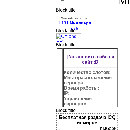
Block title
Мой вебсайт стоит
1,131 Миллиард
руб
Block title
Block title
| Установить себе на
сайт :D
Количество слотов:
Месторасполажения
сервера:
Время работы:
IP:
Управления
сервером:
Block title
Бесплатная раздача ICQ
номеров
выбери