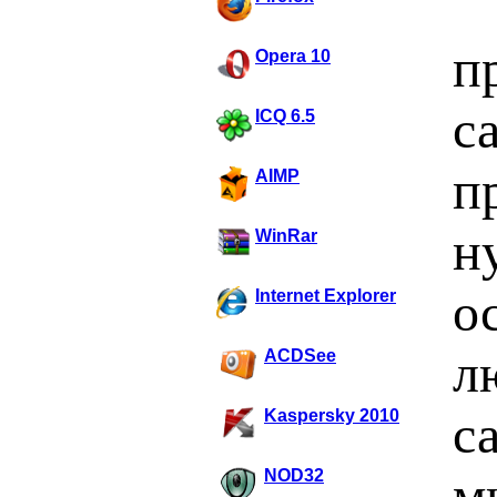
п
Opera 10
с
ICQ 6.5
п
AIMP
н
WinRar
о
Internet Explorer
л
ACDSee
с
Kaspersky 2010
NOD32
м