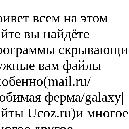
ривет всем на этом
айте вы найдёте
рограммы скрывающи
ужные вам файлы
собенно(mail.ru/
юбимая ферма/galaxy|
айты Ucoz.ru)и многое
ногое другое