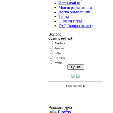
Игры mail.ru
Моя игра на mail.ru
Доска объявлений
Тесты
Онлайн игры
FAQ (вопрос/ответ)
Вопрос
Оцените мой сайт
Заебись
Класно
Норм
Не очём
Хуёво
Всего ответов:
17
Рекомендую
Firefox