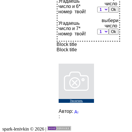
Угадаешь
число
число и 6*
номер
твой!
выбери
Угадаешь
число
число и 7*
номер
твой!
Block title
Block title
Увеличить
Автор:
:
spark-lenivkin © 2026
|